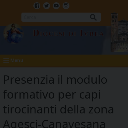
Skip
to
Facebook
Twitter
Youtube
Instagram
content
Cerca
Diocesi di Ivrea
Menu
Presenzia il modulo
formativo per capi
tirocinanti della zona
Agesci-Canavesana