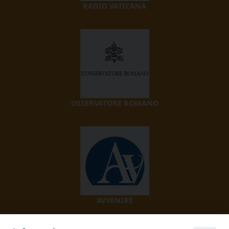
RADIO VATICANA
OSSERVATORE ROMANO
AVVENIRE