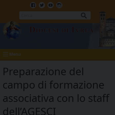
Skip
to
Facebook
Twitter
Youtube
Instagram
content
Cerca
Diocesi di Ivrea
Menu
Preparazione del
campo di formazione
associativa con lo staff
dell’AGESCI