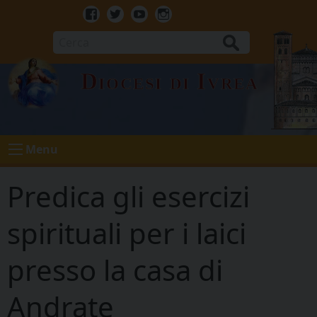
Skip
to
Facebook
Twitter
Youtube
Instagram
content
Cerca
Diocesi di Ivrea
Menu
Predica gli esercizi
spirituali per i laici
presso la casa di
Andrate