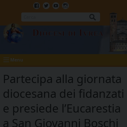
Skip
to
Facebook
Twitter
Youtube
Instagram
content
Cerca
Diocesi di Ivrea
Menu
Partecipa alla giornata
diocesana dei fidanzati
e presiede l’Eucarestia
a San Giovanni Boschi