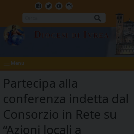
Skip
to
Facebook
Twitter
Youtube
Instagram
content
Cerca
Diocesi di Ivrea
Menu
Partecipa alla
conferenza indetta dal
Consorzio in Rete su
“Azioni locali a