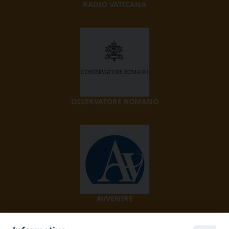
RADIO VATICANA
OSSERVATORE ROMANO
AVVENIRE