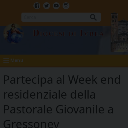
Skip
to
Facebook
Twitter
Youtube
Instagram
content
Cerca
Diocesi di Ivrea
Menu
Partecipa al Week end
residenziale della
Pastorale Giovanile a
Gressoney