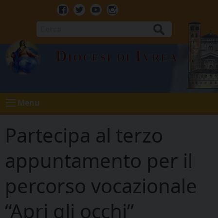
Skip
to
Facebook
Twitter
Youtube
Instagram
content
Cerca
Diocesi di Ivrea
Menu
Partecipa al terzo
appuntamento per il
percorso vocazionale
“Apri gli occhi”