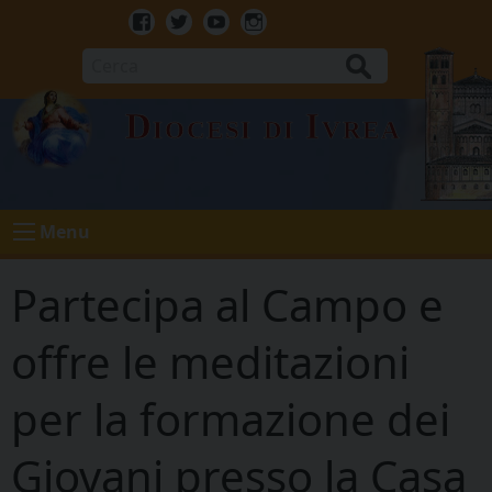
Skip
to
Facebook
Twitter
Youtube
Instagram
content
Cerca
Diocesi di Ivrea
Menu
Partecipa al Campo e
offre le meditazioni
per la formazione dei
Giovani presso la Casa