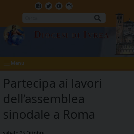
Skip
to
Facebook
Twitter
Youtube
Instagram
content
Cerca
Diocesi di Ivrea
Menu
Partecipa ai lavori
dell’assemblea
sinodale a Roma
sabato
25
Ottobre