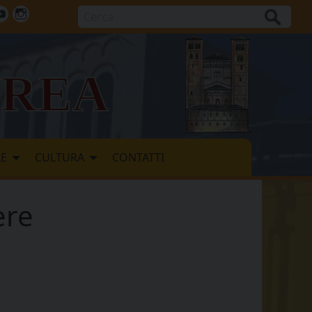
Cerca
ok
tter
Youtube
Instagram
vrea
LE
CULTURA
CONTATTI
ere