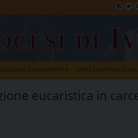
Facebo
Twi
ocesi di I
LIZZAZIONE E SACRAMENTI
CARITÀ E IMPEGNO SOCIA
zione eucaristica in carc