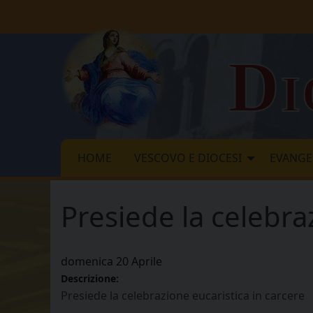
Skip
to
content
Di
HOME
VESCOVO E DIOCESI
EVANGE
Presiede la celebra
domenica
20
Aprile
Descrizione:
Presiede la celebrazione eucaristica in carcere