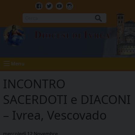
Skip
to
Facebook
Twitter
Youtube
Instagram
content
Cerca
Diocesi di Ivrea
Menu
INCONTRO
SACERDOTI e DIACONI
– Ivrea, Vescovado
mercoledì
12
Novembre