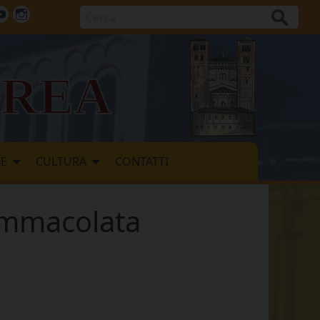
Cerca
ok
tter
Youtube
Instagram
vrea
LE
CULTURA
CONTATTI
Immacolata