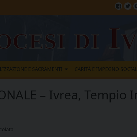
Facebo
Twi
ocesi di I
LIZZAZIONE E SACRAMENTI
CARITÀ E IMPEGNO SOCIA
ALE – Ivrea, Tempio 
olata