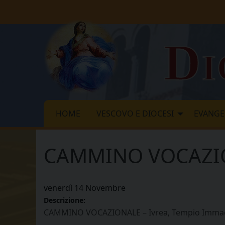
Skip
to
content
Di
HOME
VESCOVO E DIOCESI
EVANGE
CAMMINO VOCAZION
venerdì
14
Novembre
Descrizione:
CAMMINO VOCAZIONALE – Ivrea, Tempio Immac