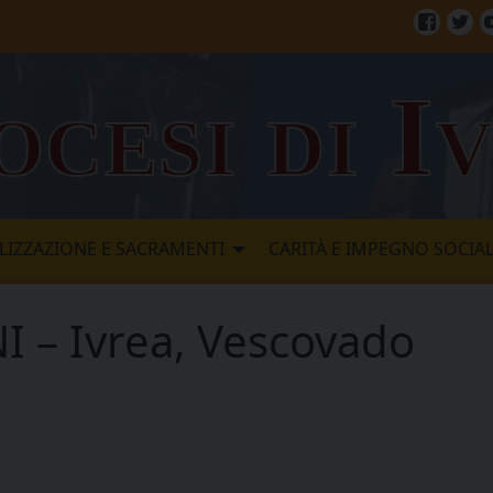
Facebo
Twi
ocesi di I
LIZZAZIONE E SACRAMENTI
CARITÀ E IMPEGNO SOCIA
– Ivrea, Vescovado