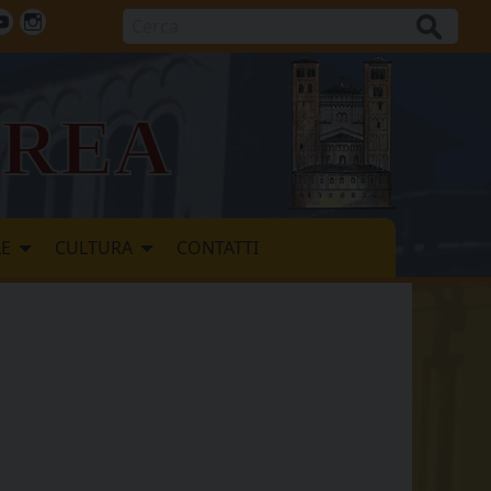
Cerca
ok
tter
Youtube
Instagram
vrea
LE
CULTURA
CONTATTI