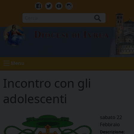
Skip
to
Facebook
Twitter
Youtube
Instagram
content
Cerca
Diocesi di Ivrea
Menu
Incontro con gli
adolescenti
sabato
22
Febbraio
Descrizione: