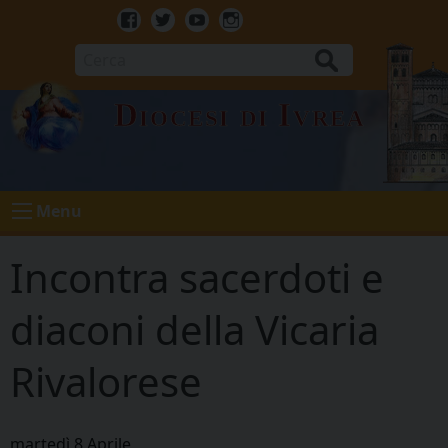
Skip
to
Facebook
Twitter
Youtube
Instagram
content
Cerca
Diocesi di Ivrea
Menu
Incontra sacerdoti e
diaconi della Vicaria
Rivalorese
martedì
8
Aprile