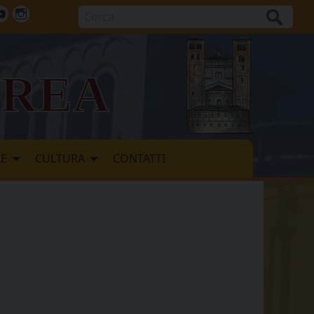
Cerca
ok
tter
Youtube
Instagram
vrea
LE
CULTURA
CONTATTI