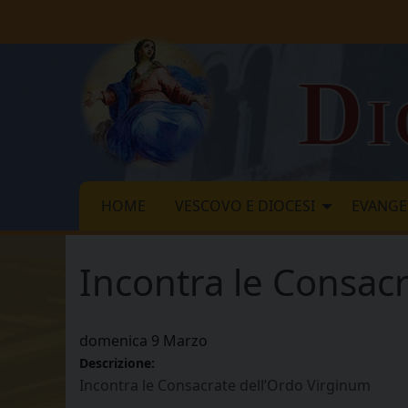
Skip
to
content
Di
HOME
VESCOVO E DIOCESI
EVANGE
Incontra le Consac
domenica
9
Marzo
Descrizione:
Incontra le Consacrate dell’Ordo Virginum