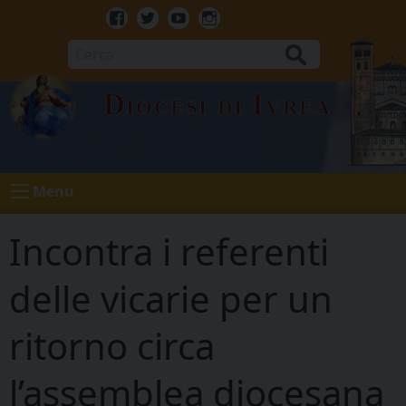
Skip
to
Facebook
Twitter
Youtube
Instagram
content
Cerca
Diocesi di Ivrea
Menu
Incontra i referenti
delle vicarie per un
ritorno circa
l’assemblea diocesana