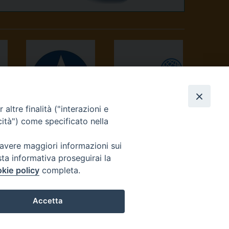
altre finalità ("interazioni e
AVVENIRE
TV 2000
cità") come specificato nella
 avere maggiori informazioni sui
sta informativa proseguirai la
kie policy
completa.
Accetta
reteriacuria@diocesivrea.it
Preferenze Cookie