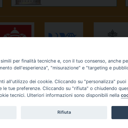
imili per finalità tecniche e, con il tuo consenso, anche per 
NEWS.VA
RADIO VATICANA
OSSERVATORE
amento dell'esperienza", "misurazione" e "targeting e pubbli
ROMANO
i all'utilizzo dei cookie. Cliccando su "personalizza" puoi
re le tue preferenze. Cliccando su "rifiuta" o chiudendo que
okie tecnici. Ulteriori informazioni sono disponibili nella
coo
Diocesi di Ivrea
Rifiuta
tello, 3 10015 Ivrea (To) Tel. 0125.641138 Fax 0125.40296 seg