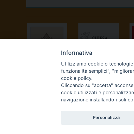
Informativa
Utilizziamo cookie o tecnologie s
SANTA SEDE
CONFERENZA
funzionalità semplici", "miglior
EPISCOPALE
cookie policy.
ITALIANA
Cliccando su "accetta" acconsent
cookie utilizzati e personalizza
navigazione installando i soli co
Personalizza
Curia Vescovile Piazza Cas