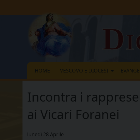
Skip
to
content
Di
HOME
VESCOVO E DIOCESI
EVANGE
Incontra i rappresen
ai Vicari Foranei
lunedì
28
Aprile