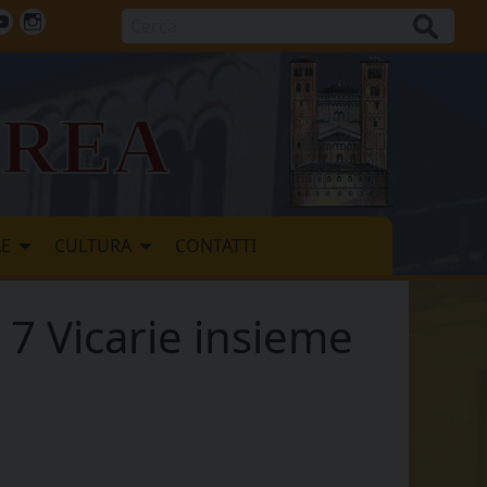
Cerca
ok
tter
Youtube
Instagram
vrea
LE
CULTURA
CONTATTI
e 7 Vicarie insieme