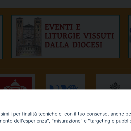
imili per finalità tecniche e, con il tuo consenso, anche per 
NEWS.VA
RADIO VATICANA
OSSERVATORE
amento dell'esperienza", "misurazione" e "targeting e pubbli
ROMANO