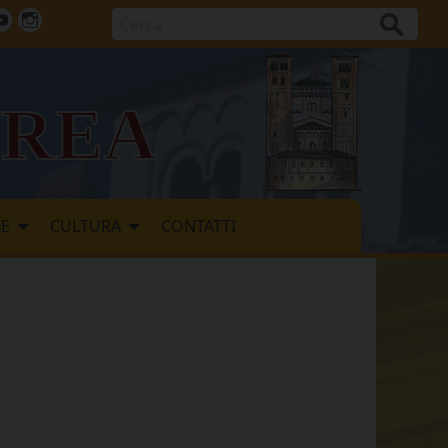
Cerca
ok
tter
Youtube
Instagram
vrea
LE
CULTURA
CONTATTI