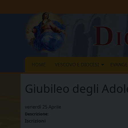
Skip
to
content
Di
HOME
VESCOVO E DIOCESI
EVANGE
Giubileo degli Ado
venerdì
25
Aprile
Descrizione:
Iscrizioni