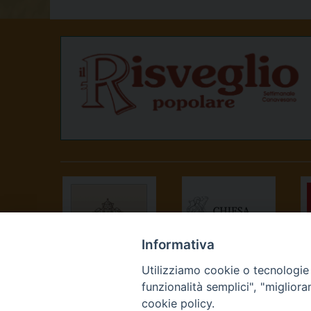
Informativa
Utilizziamo cookie o tecnologie s
SANTA SEDE
CONFERENZA
funzionalità semplici", "miglior
EPISCOPALE
cookie policy.
ITALIANA