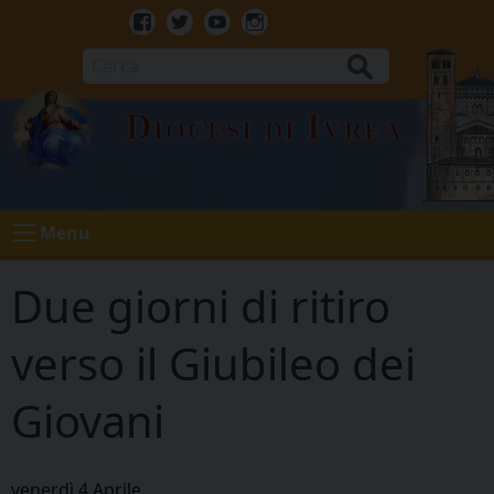
Skip
to
Facebook
Twitter
Youtube
Instagram
content
Cerca
Diocesi di Ivrea
Menu
Due giorni di ritiro
verso il Giubileo dei
Giovani
venerdì
4
Aprile