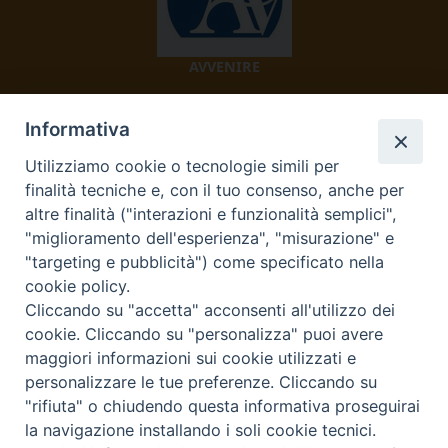
AVVENIRE
Informativa
Utilizziamo cookie o tecnologie simili per
finalità tecniche e, con il tuo consenso, anche per
altre finalità ("interazioni e funzionalità semplici",
"miglioramento dell'esperienza", "misurazione" e
TV 2000
"targeting e pubblicità") come specificato nella
cookie policy.
Cliccando su "accetta" acconsenti all'utilizzo dei
cookie. Cliccando su "personalizza" puoi avere
Diocesi di Ivrea
maggiori informazioni sui cookie utilizzati e
personalizzare le tue preferenze. Cliccando su
Curia Vescovile Piazza Castello, 3 10015 Ivrea (To) Tel.
"rifiuta" o chiudendo questa informativa proseguirai
0125.641138 Fax 0125.40296 segreteriacuria@diocesivrea.it
la navigazione installando i soli cookie tecnici.