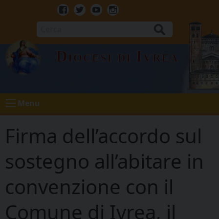
Skip
to
Facebook
Twitter
Youtube
Instagram
content
Cerca
Diocesi di Ivrea
Menu
Firma dell’accordo sul
sostegno all’abitare in
convenzione con il
Comune di Ivrea, il