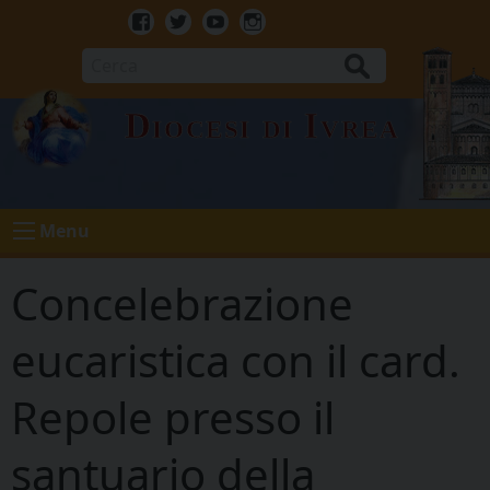
Skip
to
Facebook
Twitter
Youtube
Instagram
content
Cerca
Diocesi di Ivrea
Menu
Concelebrazione
eucaristica con il card.
Repole presso il
santuario della