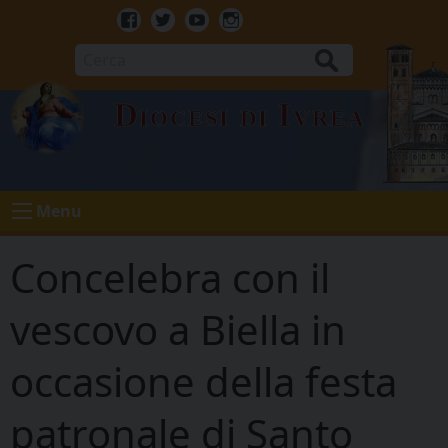
Skip
to
Facebook
Twitter
Youtube
Instagram
content
Cerca
Diocesi di Ivrea
Menu
Concelebra con il
vescovo a Biella in
occasione della festa
patronale di Santo