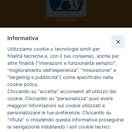
AVVENIRE
Informativa
Utilizziamo cookie o tecnologie simili per
finalità tecniche e, con il tuo consenso, anche per
altre finalità ("interazioni e funzionalità semplici",
"miglioramento dell'esperienza", "misurazione" e
TV 2000
"targeting e pubblicità") come specificato nella
cookie policy.
Cliccando su "accetta" acconsenti all'utilizzo dei
cookie. Cliccando su "personalizza" puoi avere
Diocesi di Ivrea
maggiori informazioni sui cookie utilizzati e
personalizzare le tue preferenze. Cliccando su
Curia Vescovile Piazza Castello, 3 10015 Ivrea (To) Tel.
"rifiuta" o chiudendo questa informativa proseguirai
0125.641138 Fax 0125.40296 segreteriacuria@diocesivrea.it
la navigazione installando i soli cookie tecnici.