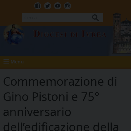
Skip
to
Facebook
Twitter
Youtube
Instagram
content
Cerca
Diocesi di Ivrea
Menu
Commemorazione di
Gino Pistoni e 75°
anniversario
dell’edificazione della