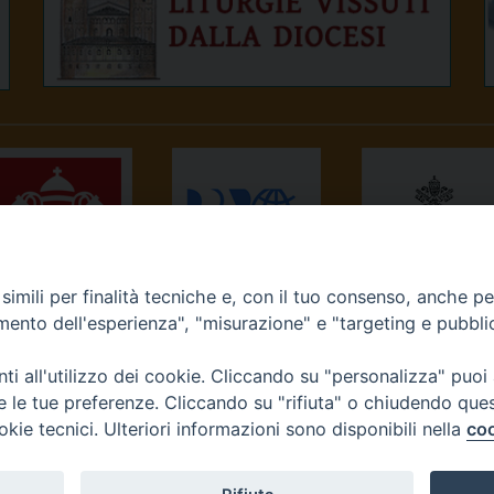
imili per finalità tecniche e, con il tuo consenso, anche per 
NEWS.VA
RADIO VATICANA
OSSERVATORE
amento dell'esperienza", "misurazione" e "targeting e pubbli
ROMANO
i all'utilizzo dei cookie. Cliccando su "personalizza" puoi
re le tue preferenze. Cliccando su "rifiuta" o chiudendo que
okie tecnici. Ulteriori informazioni sono disponibili nella
coo
Diocesi di Ivrea