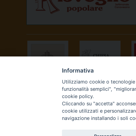
Informativa
Utilizziamo cookie o tecnologie s
SANTA SEDE
CONFERENZA
funzionalità semplici", "miglior
EPISCOPALE
cookie policy.
ITALIANA
Cliccando su "accetta" acconsent
cookie utilizzati e personalizza
navigazione installando i soli co