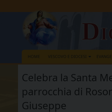
Skip
to
content
Di
HOME
VESCOVO E DIOCESI
EVANGE
Celebra la Santa Me
parrocchia di Roson
Giuseppe