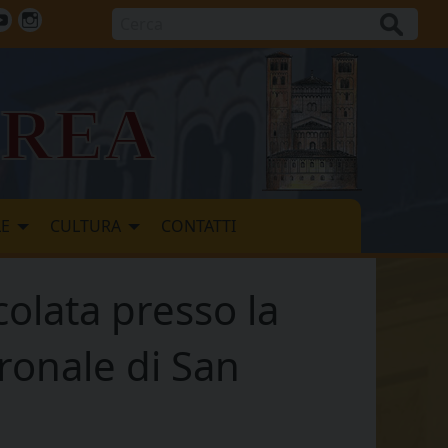
Cerca
ok
tter
Youtube
Instagram
vrea
LE
CULTURA
CONTATTI
colata presso la
ronale di San