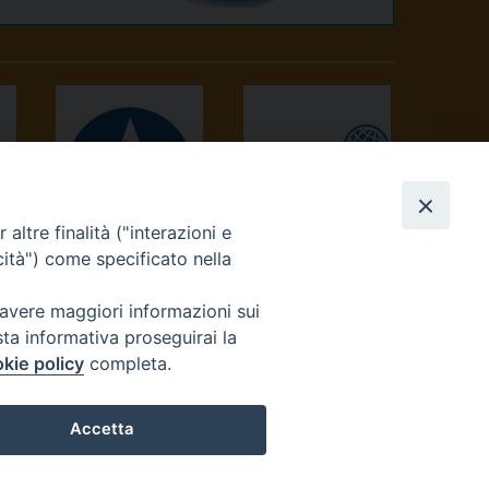
altre finalità ("interazioni e
AVVENIRE
TV 2000
cità") come specificato nella
 avere maggiori informazioni sui
sta informativa proseguirai la
kie policy
completa.
Accetta
reteriacuria@diocesivrea.it
Preferenze Cookie