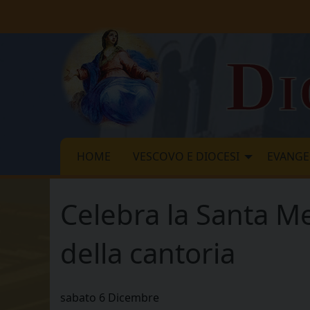
Skip
to
content
Di
HOME
VESCOVO E DIOCESI
EVANGE
Celebra la Santa M
della cantoria
sabato
6
Dicembre