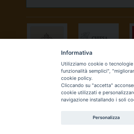
Informativa
Utilizziamo cookie o tecnologie s
SANTA SEDE
CONFERENZA
funzionalità semplici", "miglior
EPISCOPALE
cookie policy.
ITALIANA
Cliccando su "accetta" acconsent
cookie utilizzati e personalizza
navigazione installando i soli co
Personalizza
Curia Vescovile Piazza Cas