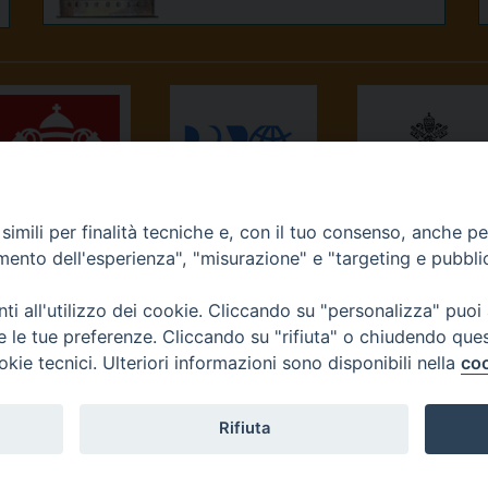
imili per finalità tecniche e, con il tuo consenso, anche per 
NEWS.VA
RADIO VATICANA
OSSERVATORE
amento dell'esperienza", "misurazione" e "targeting e pubbli
ROMANO
i all'utilizzo dei cookie. Cliccando su "personalizza" puoi
re le tue preferenze. Cliccando su "rifiuta" o chiudendo que
okie tecnici. Ulteriori informazioni sono disponibili nella
coo
Diocesi di Ivrea
Rifiuta
tello, 3 10015 Ivrea (To) Tel. 0125.641138 Fax 0125.40296 seg