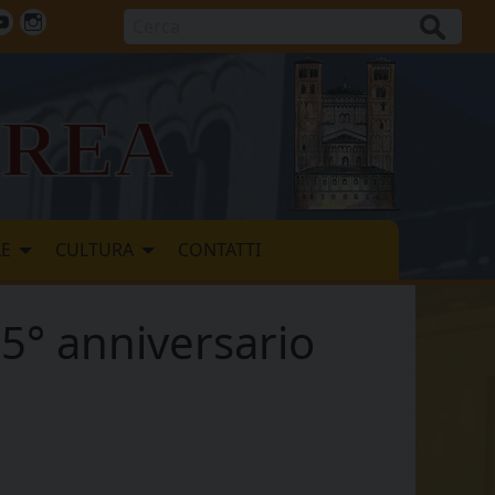
Cerca
ok
tter
Youtube
Instagram
vrea
LE
CULTURA
CONTATTI
5° anniversario