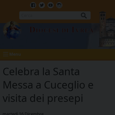
Skip
to
Facebook
Twitter
Youtube
Instagram
content
Cerca
Diocesi di Ivrea
Menu
Celebra la Santa
Messa a Cuceglio e
visita dei presepi
martedì
16
Dicembre