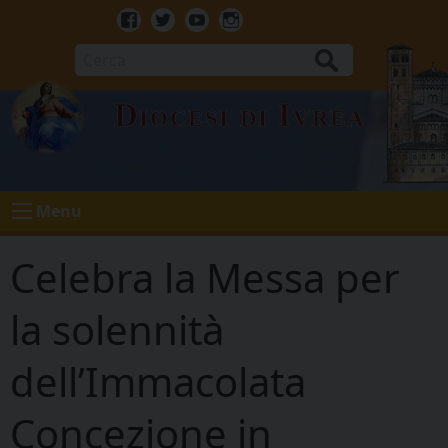
Skip
to
Facebook
Twitter
Youtube
Instagram
content
Cerca
Diocesi di Ivrea
Menu
Celebra la Messa per
la solennità
dell’Immacolata
Concezione in