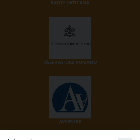
RADIO VATICANA
OSSERVATORE ROMANO
AVVENIRE