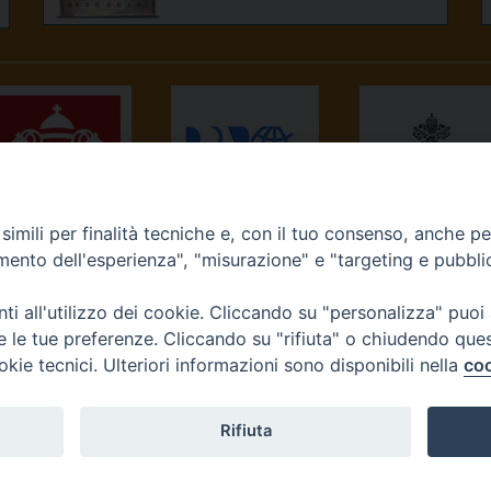
imili per finalità tecniche e, con il tuo consenso, anche per 
NEWS.VA
RADIO VATICANA
OSSERVATORE
amento dell'esperienza", "misurazione" e "targeting e pubbli
ROMANO
i all'utilizzo dei cookie. Cliccando su "personalizza" puoi
re le tue preferenze. Cliccando su "rifiuta" o chiudendo que
okie tecnici. Ulteriori informazioni sono disponibili nella
coo
Diocesi di Ivrea
Rifiuta
tello, 3 10015 Ivrea (To) Tel. 0125.641138 Fax 0125.40296 seg