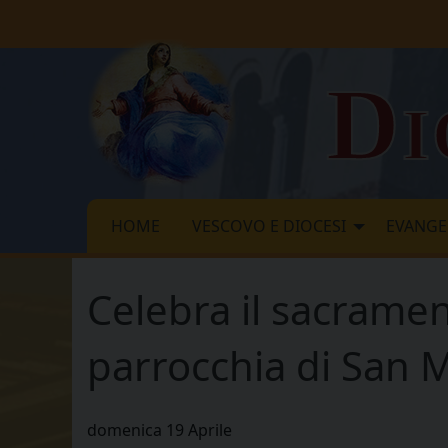
Skip
to
content
Di
HOME
VESCOVO E DIOCESI
EVANGE
Celebra il sacrame
parrocchia di San 
domenica
19
Aprile