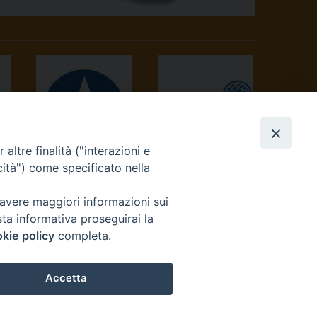
altre finalità ("interazioni e
AVVENIRE
TV 2000
cità") come specificato nella
 avere maggiori informazioni sui
sta informativa proseguirai la
kie policy
completa.
Accetta
reteriacuria@diocesivrea.it
Preferenze Cookie