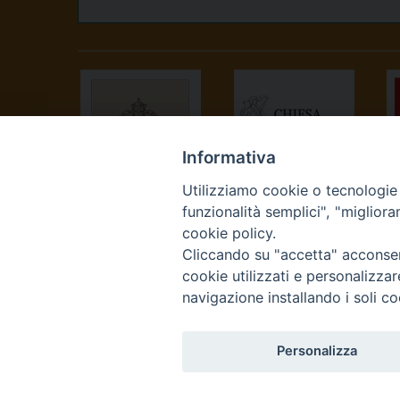
Informativa
Utilizziamo cookie o tecnologie s
SANTA SEDE
CONFERENZA
funzionalità semplici", "miglior
EPISCOPALE
cookie policy.
ITALIANA
Cliccando su "accetta" acconsent
cookie utilizzati e personalizza
navigazione installando i soli co
Personalizza
Curia Vescovile Piazza Cas