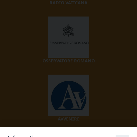
RADIO VATICANA
OSSERVATORE ROMANO
AVVENIRE