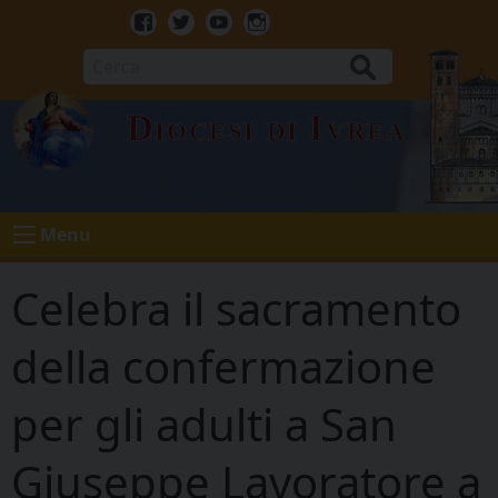
Skip
to
Facebook
Twitter
Youtube
Instagram
content
Cerca
Diocesi di Ivrea
Menu
Celebra il sacramento
della confermazione
per gli adulti a San
Giuseppe Lavoratore a