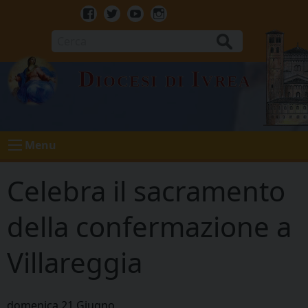
Skip
to
Facebook
Twitter
Youtube
Instagram
content
Cerca
Diocesi di Ivrea
Menu
Celebra il sacramento
della confermazione a
Villareggia
domenica
21
Giugno