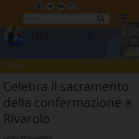
Skip
to
Facebook
Twitter
Youtube
Instagram
content
Cerca
Diocesi di Ivrea
Menu
Celebra il sacramento
della confermazione a
Rivarolo
sabato
22
Novembre