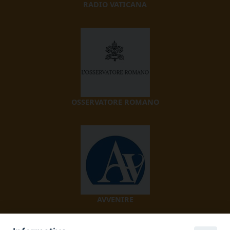
RADIO VATICANA
OSSERVATORE ROMANO
AVVENIRE