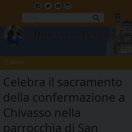
Skip
to
Facebook
Twitter
Youtube
Instagram
content
Cerca
Diocesi di Ivrea
Menu
Celebra il sacramento
della confermazione a
Chivasso nella
parrocchia di San