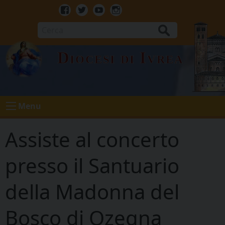
Skip
to
Facebook
Twitter
Youtube
Instagram
content
Cerca
Diocesi di Ivrea
Menu
Assiste al concerto
presso il Santuario
della Madonna del
Bosco di Ozegna