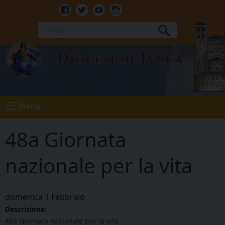
Skip
to
Facebook
Twitter
Youtube
Instagram
content
Cerca
Diocesi di Ivrea
Menu
48a Giornata
nazionale per la vita
domenica
1
Febbraio
Descrizione:
48a Giornata nazionale per la vita