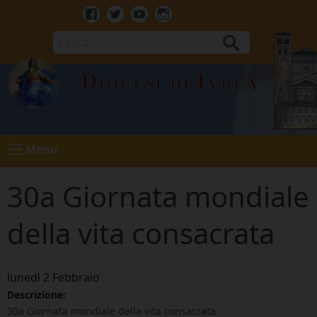
Skip
to
Facebook
Twitter
Youtube
Instagram
content
Cerca
Diocesi di Ivrea
Menu
30a Giornata mondiale
della vita consacrata
lunedì
2
Febbraio
Descrizione:
30a Giornata mondiale della vita consacrata