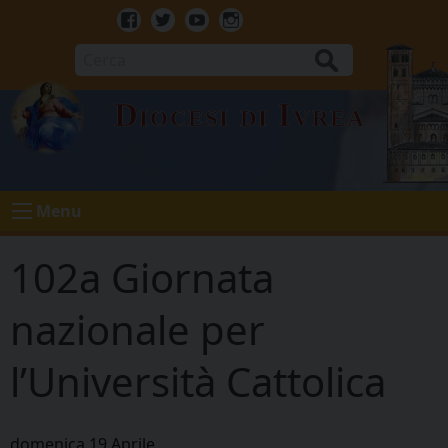
Skip
to
Facebook
Twitter
Youtube
Instagram
content
Cerca
Diocesi di Ivrea
Menu
102a Giornata
nazionale per
l’Università Cattolica
domenica
19
Aprile