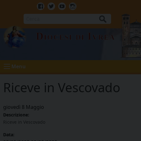
Skip
to
Facebook
Twitter
Youtube
Instagram
content
Cerca
Diocesi di Ivrea
Menu
⁠Riceve in Vescovado
giovedì
8
Maggio
Descrizione:
⁠Riceve in Vescovado
Data: