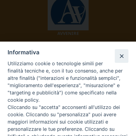
AVVENIRE
Informativa
Utilizziamo cookie o tecnologie simili per
finalità tecniche e, con il tuo consenso, anche per
altre finalità ("interazioni e funzionalità semplici",
"miglioramento dell'esperienza", "misurazione" e
TV 2000
"targeting e pubblicità") come specificato nella
cookie policy.
Cliccando su "accetta" acconsenti all'utilizzo dei
cookie. Cliccando su "personalizza" puoi avere
Diocesi di Ivrea
maggiori informazioni sui cookie utilizzati e
personalizzare le tue preferenze. Cliccando su
Curia Vescovile Piazza Castello, 3 10015 Ivrea (To) Tel.