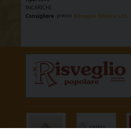
INCARICHI
Consigliere
presso
Risveglio Editore s.r.l.