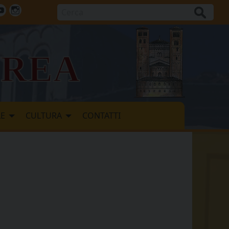
Cerca
ok
tter
Youtube
Instagram
vrea
LE
CULTURA
CONTATTI