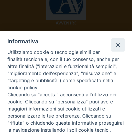
AVVENIRE
Informativa
Utilizziamo cookie o tecnologie simili per
finalità tecniche e, con il tuo consenso, anche per
altre finalità ("interazioni e funzionalità semplici",
"miglioramento dell'esperienza", "misurazione" e
TV 2000
"targeting e pubblicità") come specificato nella
cookie policy.
Cliccando su "accetta" acconsenti all'utilizzo dei
cookie. Cliccando su "personalizza" puoi avere
Diocesi di Ivrea
maggiori informazioni sui cookie utilizzati e
personalizzare le tue preferenze. Cliccando su
Curia Vescovile Piazza Castello, 3 10015 Ivrea (To) Tel.
"rifiuta" o chiudendo questa informativa proseguirai
0125.641138 Fax 0125.40296 segreteriacuria@diocesivrea.it
la navigazione installando i soli cookie tecnici.