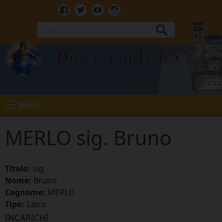
Skip
to
Facebook
Twitter
Youtube
Instagram
content
Cerca
Diocesi di Ivrea
Menu
MERLO sig. Bruno
Titolo:
sig.
Nome:
Bruno
Cognome:
MERLO
Tipo:
Laico
INCARICHI