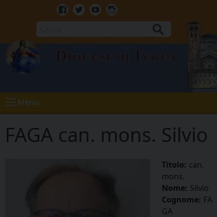
Skip
to
Facebook
Twitter
Youtube
Instagram
content
Cerca
Diocesi di Ivrea
Menu
FAGA can. mons. Silvio
Titolo:
can.
mons.
Nome:
Silvio
Cognome:
FA
GA