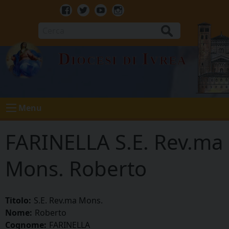
Skip
to
Facebook
Twitter
Youtube
Instagram
content
Cerca
Diocesi di Ivrea
Menu
FARINELLA S.E. Rev.ma
Mons. Roberto
Titolo:
S.E. Rev.ma Mons.
Nome:
Roberto
Cognome:
FARINELLA