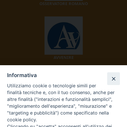
OSSERVATORE ROMANO
AVVENIRE
Informativa
Utilizziamo cookie o tecnologie simili per
finalità tecniche e, con il tuo consenso, anche per
altre finalità ("interazioni e funzionalità semplici",
"miglioramento dell'esperienza", "misurazione" e
TV 2000
"targeting e pubblicità") come specificato nella
cookie policy.
Cliccando su "accetta" acconsenti all'utilizzo dei