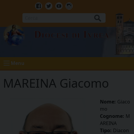
Skip
to
Facebook
Twitter
Youtube
Instagram
content
Cerca
Diocesi di Ivrea
Menu
MAREINA Giacomo
Nome:
Giaco
mo
Cognome:
M
AREINA
Tipo:
Diacon