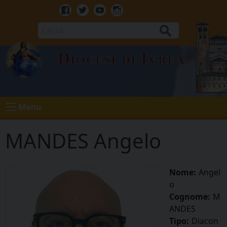
Skip
to
Facebook
Twitter
Youtube
Instagram
content
Cerca
Diocesi di Ivrea
Menu
MANDES Angelo
Nome:
Angel
o
Cognome:
M
ANDES
Tipo:
Diacon