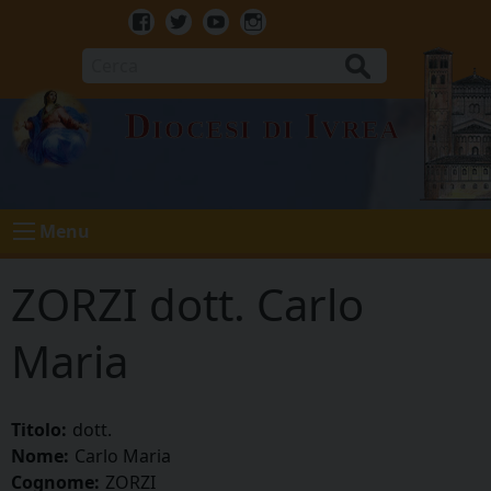
Skip
to
Facebook
Twitter
Youtube
Instagram
content
Cerca
Diocesi di Ivrea
Menu
ZORZI dott. Carlo
Maria
Titolo:
dott.
Nome:
Carlo Maria
Cognome:
ZORZI