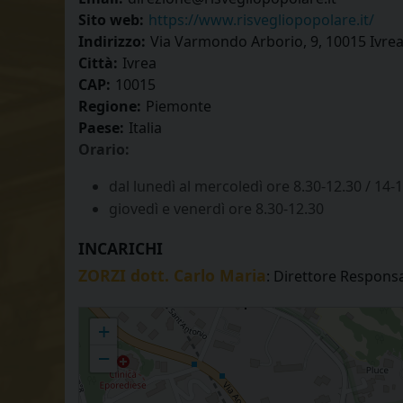
Sito web:
https://www.risvegliopopolare.it/
Indirizzo:
Via Varmondo Arborio, 9, 10015 Ivre
Città:
Ivrea
CAP:
10015
Regione:
Piemonte
Paese:
Italia
Orario:
dal lunedì al mercoledì ore 8.30-12.30 / 14-
giovedì e venerdì ore 8.30-12.30
INCARICHI
ZORZI dott. Carlo Maria
: Direttore Respons
Il Risveglio Popolare - Settimanale Diocesano
+
−