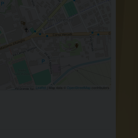
Leaflet
| Map data ©
OpenStreetMap
contributors