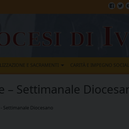
Facebo
Twi
ocesi di I
LIZZAZIONE E SACRAMENTI
CARITÀ E IMPEGNO SOCIA
re – Settimanale Diocesa
e - Settimanale Diocesano