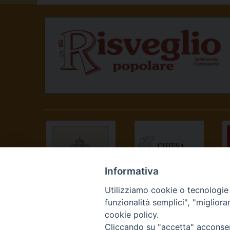
Informativa
Utilizziamo cookie o tecnologie s
SANTA SEDE
CONFERENZA
funzionalità semplici", "miglior
EPISCOPALE
cookie policy.
ITALIANA
Cliccando su "accetta" acconsent