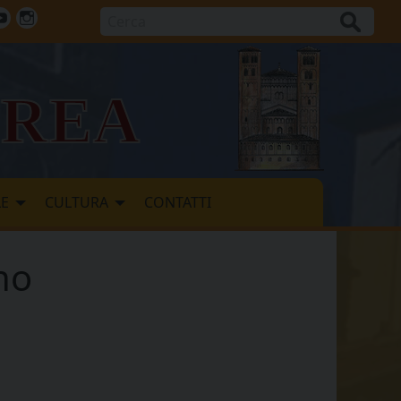
Cerca
ok
tter
Youtube
Instagram
vrea
LE
CULTURA
CONTATTI
no