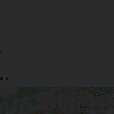
a
18
abile