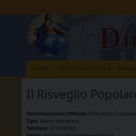
Skip
to
content
Di
HOME
VESCOVO E DIOCESI
EVANGE
Il Risveglio Popola
Denominazione ufficiale:
Il Risveglio Popolar
Tipo:
Opera diocesana
Telefono:
0125 40562
Email:
direzione@risvegliopopolare.it