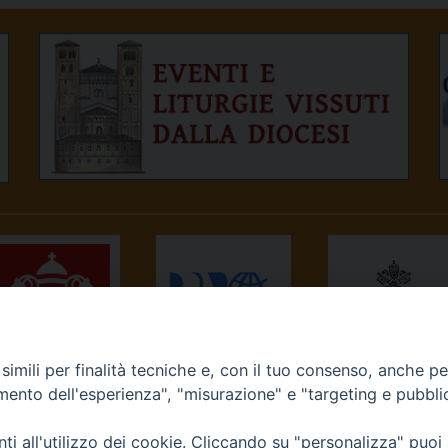
imili per finalità tecniche e, con il tuo consenso, anche per 
NEWS.VA
RADIO VATICANA
OSSERVATORE
amento dell'esperienza", "misurazione" e "targeting e pubbli
ROMANO
i all'utilizzo dei cookie. Cliccando su "personalizza" puoi