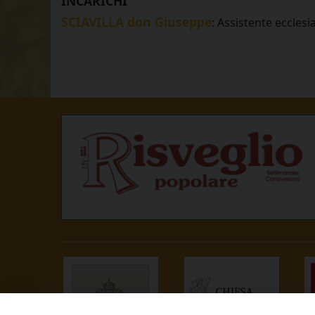
INCARICHI
SCIAVILLA don Giuseppe
: Assistente ecclesi