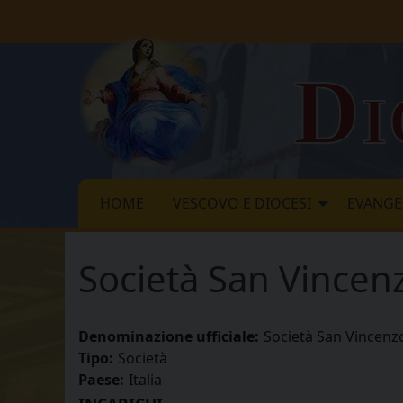
Skip
to
content
Di
HOME
VESCOVO E DIOCESI
EVANGE
Società San Vincen
Denominazione ufficiale:
Società San Vincenz
Tipo:
Società
Paese:
Italia