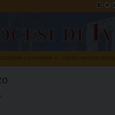
Facebo
Twi
ocesi di I
LIZZAZIONE E SACRAMENTI
CARITÀ E IMPEGNO SOCIA
zo
o