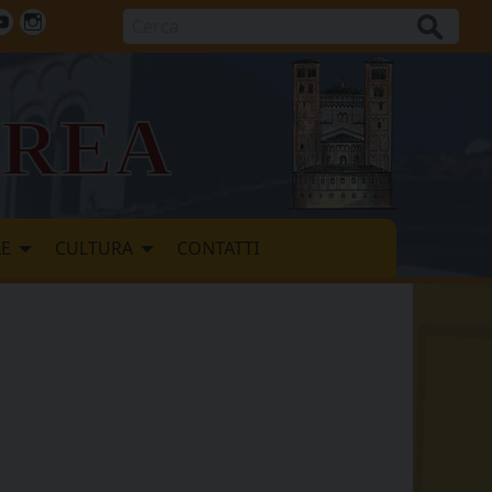
Cerca
ok
tter
Youtube
Instagram
vrea
LE
CULTURA
CONTATTI