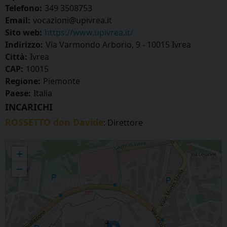
Telefono:
349 3508753
Email:
vocazioni@upivrea.it
Sito web:
https://www.upivrea.it/
Indirizzo:
Via Varmondo Arborio, 9 - 10015 Ivrea
Città:
Ivrea
CAP:
10015
Regione:
Piemonte
Paese:
Italia
INCARICHI
ROSSETTO don Davide
: Direttore
Servizio di Pastorale Giovanile e Vocazioni
+
−