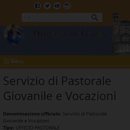
Skip
to
Facebook
Twitter
Youtube
Instagram
content
Cerca
Diocesi di Ivrea
Menu
Servizio di Pastorale
Giovanile e Vocazioni
Denominazione ufficiale:
Servizio di Pastorale
Giovanile e Vocazioni
Tipo:
UFFICIO PASTORALE