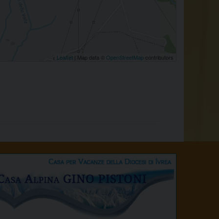
Leaflet
| Map data ©
OpenStreetMap
contributors