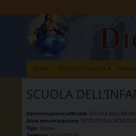
Skip
to
content
Di
HOME
VESCOVO E DIOCESI
EVANGE
SCUOLA DELL’INFA
Denominazione ufficiale:
SCUOLA DELL’INFANZ
Altra denominazione:
ISTITUTI EDUCATIVI DI
Tipo:
Scuola
Telefono:
0124 429100