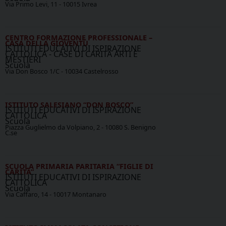
Via Primo Levi, 11 - 10015 Ivrea
CENTRO FORMAZIONE PROFESSIONALE –
CASA DELLA GIOVENTÙ
ISTITUTI EDUCATIVI DI ISPIRAZIONE
CATTOLICA - CASE DI CARITÀ ARTI E
MESTIERI
Scuola
Via Don Bosco 1/C - 10034 Castelrosso
ISTITUTO SALESIANO “DON BOSCO”
ISTITUTI EDUCATIVI DI ISPIRAZIONE
CATTOLICA
Scuola
Piazza Guglielmo da Volpiano, 2 - 10080 S. Benigno
C.se
SCUOLA PRIMARIA PARITARIA “FIGLIE DI
CARITÀ”
ISTITUTI EDUCATIVI DI ISPIRAZIONE
CATTOLICA
Scuola
Via Caffaro, 14 - 10017 Montanaro