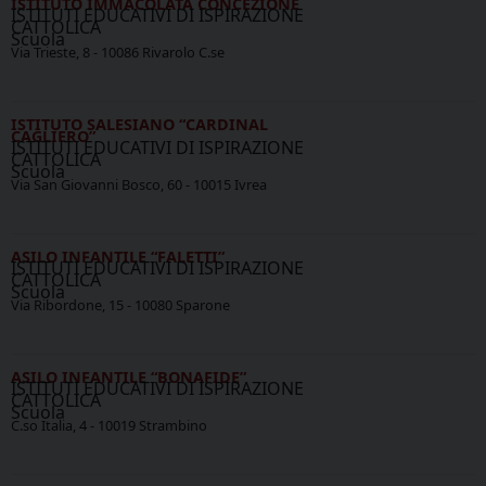
ISTITUTO IMMACOLATA CONCEZIONE
ISTITUTI EDUCATIVI DI ISPIRAZIONE
CATTOLICA
Scuola
Via Trieste, 8 - 10086 Rivarolo C.se
ISTITUTO SALESIANO “CARDINAL
CAGLIERO”
ISTITUTI EDUCATIVI DI ISPIRAZIONE
CATTOLICA
Scuola
Via San Giovanni Bosco, 60 - 10015 Ivrea
ASILO INFANTILE “FALETTI”
ISTITUTI EDUCATIVI DI ISPIRAZIONE
CATTOLICA
Scuola
Via Ribordone, 15 - 10080 Sparone
ASILO INFANTILE “BONAFIDE”
ISTITUTI EDUCATIVI DI ISPIRAZIONE
CATTOLICA
Scuola
C.so Italia, 4 - 10019 Strambino