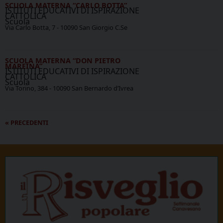
SCUOLA MATERNA “CARLO BOTTA”
ISTITUTI EDUCATIVI DI ISPIRAZIONE
CATTOLICA
Scuola
Via Carlo Botta, 7 - 10090 San Giorgio C.Se
SCUOLA MATERNA “DON PIETRO
MAREINA”
ISTITUTI EDUCATIVI DI ISPIRAZIONE
CATTOLICA
Scuola
Via Torino, 384 - 10090 San Bernardo d’Ivrea
P
«
PRECEDENTI
o
s
t
N
a
v
i